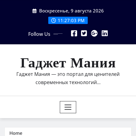
Skip
Воскресенье, 9 августа 2026
to
content
11:27:04 PM
Follow Us
Гаджет Мания
Гаджет Мания — это портал для ценителей
современных технологий…
Home