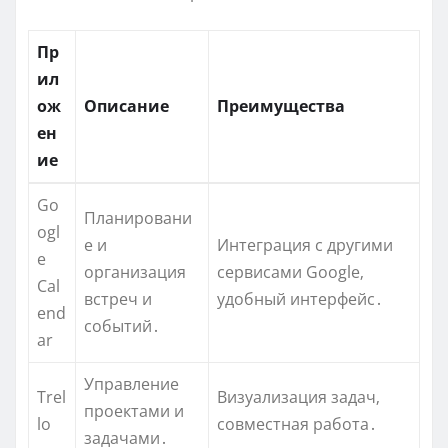
Пр
ил
ож
Описание
Преимущества
ен
ие
Go
Планировани
ogl
е и
Интеграция с другими
e
организация
сервисами Google‚
Cal
встреч и
удобный интерфейс․
end
событий․
ar
Управление
Trel
Визуализация задач‚
проектами и
lo
совместная работа․
задачами․