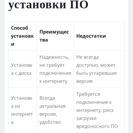
установки ПО
Способ
Преимущес
установк
Недостатки
тва
и
Надежность,
Не всегда
Установк
не требует
доступно, может
а с диска
подключения
быть устаревшая
к интернету
версия
Требуется
Установк
Всегда
подключение к
а из
актуальная
интернету, риск
интернет
версия,
загрузки
а
удобство
вредоносного ПО