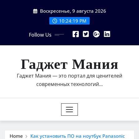
Skip
Воскресенье, 9 августа 2026
to
content
10:24:20 PM
Follow Us
Гаджет Мания
Гаджет Мания — это портал для ценителей
современных технологий…
Home
Как установить ПО на ноутбук Panasonic