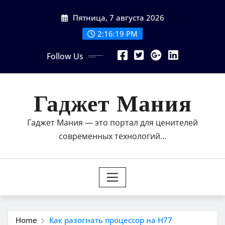
Skip
Пятница, 7 августа 2026
to
content
2:16:21 PM
Follow Us
Гаджет Мания
Гаджет Мания — это портал для ценителей
современных технологий…
Home
Как разогнать процессор на H77