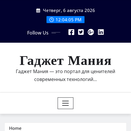
Skip
Четверг, 6 августа 2026
to
content
12:04:06 PM
Follow Us
Гаджет Мания
Гаджет Мания — это портал для ценителей
современных технологий…
Home